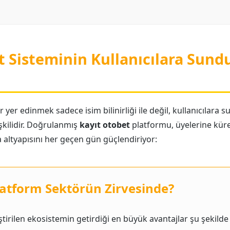
t Sisteminin Kullanıcılara Sund
ir yer edinmek sadece isim bilinirliği ile değil, kullanıcılara
işkilidir. Doğrulanmış
kayıt otobet
platformu, üyelerine küre
ltyapısını her geçen gün güçlendiriyor:
atform Sektörün Zirvesinde?
iştirilen ekosistemin getirdiği en büyük avantajlar şu şekild