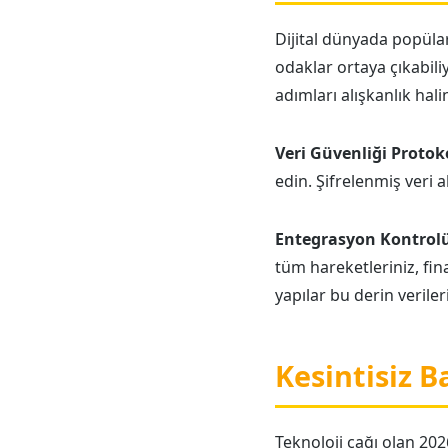
Dijital dünyada popülar
odaklar ortaya çıkabil
adımları alışkanlık hali
Veri Güvenliği Protok
edin. Şifrelenmiş veri 
Entegrasyon Kontrol
tüm hareketleriniz, fin
yapılar bu derin veriler
Kesintisiz B
Teknoloji çağı olan 2026