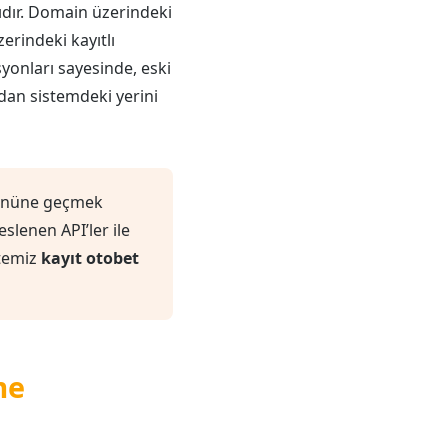
ıdır. Domain üzerindeki
zerindeki kayıtlı
yonları sayesinde, eski
dan sistemdeki yerini
 önüne geçmek
lenen API’ler ile
 temiz
kayıt otobet
me