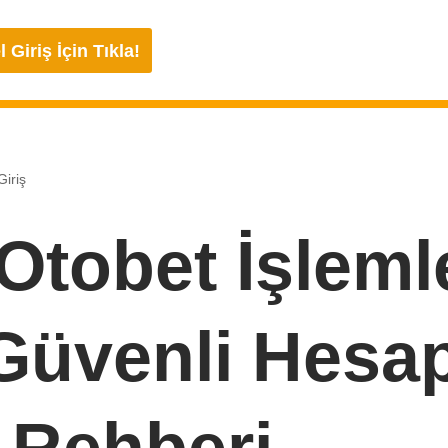
 Giriş İçin Tıkla!
Giriş
Otobet İşlemle
Güvenli Hesa