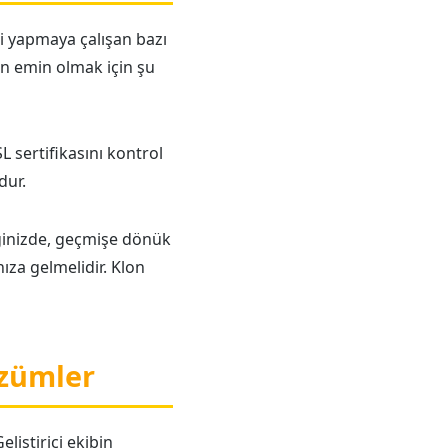
ni yapmaya çalışan bazı
n emin olmak için şu
L sertifikasını kontrol
dur.
iğinizde, geçmişe dönük
nıza gelmelidir. Klon
Çözümler
liştirici ekibin