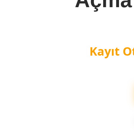
Açma 
Kayıt O