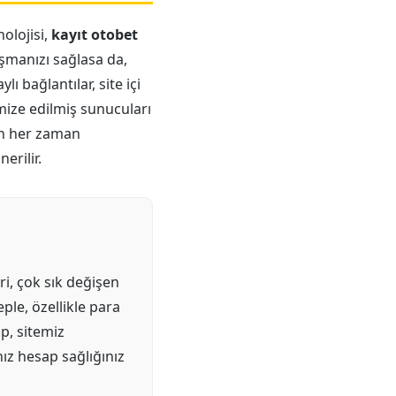
olojisi,
kayıt otobet
aşmanızı sağlasa da,
ı bağlantılar, site içi
imize edilmiş sunucuları
in her zaman
erilir.
ri, çok sık değişen
eple, özellikle para
p, sitemiz
z hesap sağlığınız