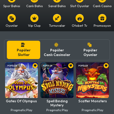
Spor Bahisi
Canlı Bahis
Sanal Bahis
Slot Oyunlar
Canlı Casino
Oyunlar
Vip Clup
Turnuvalar
Otobet Tv
Promosyon
Popüler
Popüler
Popüler
Slotlar
Canlı Casinolar
Oyunlar
POPÜLER
POPÜLER
POPÜLER
Gates Of Olympus
Spell Bındıng
Scatter Monsters
Mystery
Pragmatic Play
Pragmatic Play
Pragmatic Play